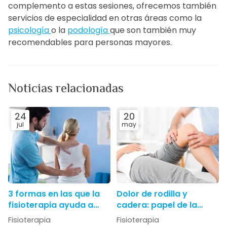
complemento a estas sesiones, ofrecemos también
servicios de especialidad en otras áreas como la
psicología
o la
podología
que son también muy
recomendables para personas mayores.
Noticias relacionadas
24
20
jul
may
3 formas en las que la
Dolor de rodilla y
fisioterapia ayuda a
cadera: papel de la
corregir los
fisioterapia en lesiones
Fisioterapia
Fisioterapia