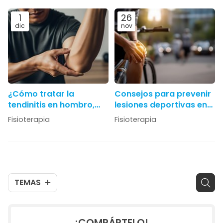
desequilibrios
de impacto y desgaste
posturales
1
26
dic
nov
¿Cómo tratar la
Consejos para prevenir
tendinitis en hombro,
lesiones deportivas en
codo y muñeca?
corredores y ciclistas
Fisioterapia
Fisioterapia
TEMAS
¡COMPÁRTELO!