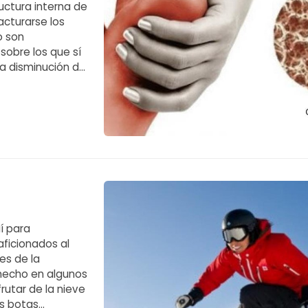
ctura interna de
acturarse los
o son
sobre los que sí
la disminución de
a de vitamina D y
í para
aficionados al
es de la
 hecho en algunos
rutar de la nieve
as botas