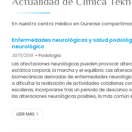
Actualidad de Clínica Te
En nuestro centro médico en Ourense compartimos not
Enfermedades neurológicas y salud podológi
neurológico
30/11/2018
Podología
Las afectaciones neurológicas pueden provocar altera
estática corporal, la marcha y el equilibrio. Las alterac
biomecánicas derivadas de enfermedades neurológic
a dificultar la realización de actividades cotidianas c
escaleras, incorporarse tras un periodo de descanso 
las alteraciones neurológicas posibles, la más común
de Charcot-Marie-Tooth, la cual cursa con una deform
asociada a la garra de dedos en...
LEER MÁS