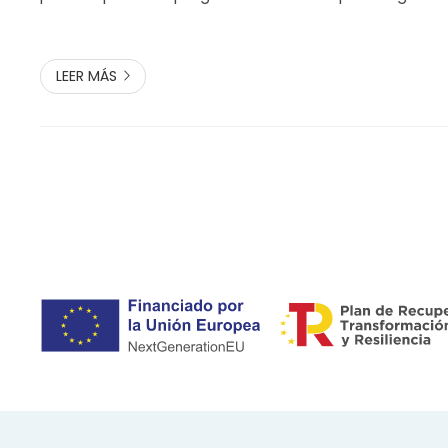
adecuadas de esquí y unos calcetines acordes, son 
claves. Los podólogos recomiendan, com...
LEER MÁS