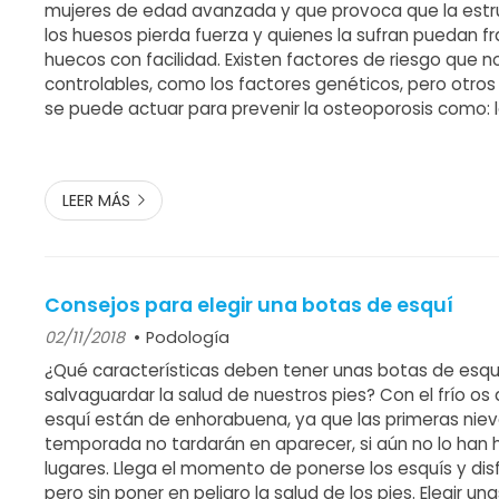
mujeres de edad avanzada y que provoca que la estru
los huesos pierda fuerza y quienes la sufran puedan fr
huecos con facilidad. Existen factores de riesgo que n
controlables, como los factores genéticos, pero otros 
se puede actuar para prevenir la osteoporosis como: 
los niveles de estrógenos, la anorexia nerviosa, la falt
calcio, la falta de activid...
LEER MÁS
Consejos para elegir una botas de esquí
02/11/2018
Podología
¿Qué características deben tener unas botas de esqu
salvaguardar la salud de nuestros pies? Con el frío os 
esquí están de enhorabuena, ya que las primeras niev
temporada no tardarán en aparecer, si aún no lo han
lugares. Llega el momento de ponerse los esquís y disf
pero sin poner en peligro la salud de los pies. Elegir un