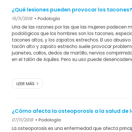
¿Qué lesiones pueden provocar los tacones
15/11/2018
Podología
Una de las razones por las que las mujeres padecen
podológicos que los hombres son los tacones, especi
tacones altos, y los zapatos estrechos. El uso abusiv
tacón alto y zapato estrecho suele provocar proble
juanetes, callos, dedos de martillo, nervios comprimid
en el talón de Aquiles. Pero su uso puede desencaden
problemas de espalda, rodillas... El tacón desplaza el
hacia delante, aumenta la presión ...
LEER MÁS
¿Cómo afecta la osteoporosis a la salud de l
07/11/2018
Podología
La osteoporosis es una enfermedad que afecta princ