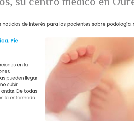
knos, su centro médico en Ou
icias de interés para los pacientes sobre podología, cirug
ca. Pie
ciones en la
iones
as pueden llegar
omo subir
o andar. De todas
 es la enfermedad
idad en los pies