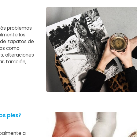
?
 más problemas
almente los
o de zapatos de
mas como
os, alteraciones
ar, también,
 peso del cuerpo
os pies?
ipalmente a