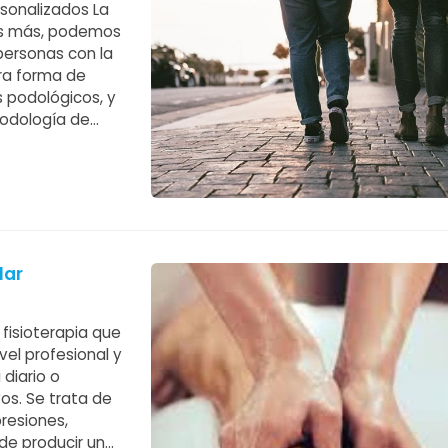
sonalizados La
 Es más, podemos
personas con la
tra forma de
s podológicos, y
Podología de
así es posible
lar
fisioterapia que
ivel profesional y
diario o
os. Se trata de
resiones,
 de producir un