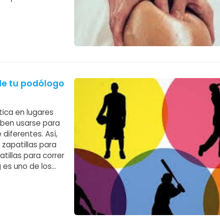
nen mayor tono
de tu podólogo
ica en lugares
deben usarse para
diferentes. Así,
 zapatillas para
tillas para correr
 es uno de los
tener en cuenta a