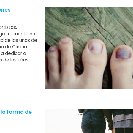
ones
rtistas,
lgo frecuente no
d de las uñas de
ía de Clínica
 a dedicar a
s de las uñas
n antes recordar
la forma de