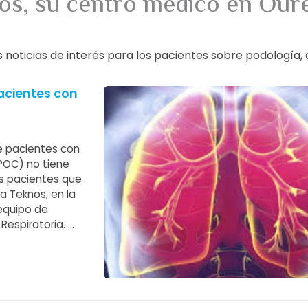
nos, su centro médico en Ou
icias de interés para los pacientes sobre podología, cirug
pacientes con
de pacientes con
POC) no tiene
los pacientes que
ca Teknos, en la
equipo de
 Respiratoria.
flamación de los