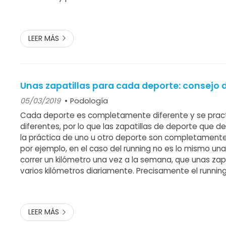
efecto analgésico. Se aplica en los músculos que tie
muscular como causa de l...
LEER MÁS
Unas zapatillas para cada deporte: consejo 
05/03/2019
Podología
Cada deporte es completamente diferente y se pract
diferentes, por lo que las zapatillas de deporte que 
la práctica de uno u otro deporte son completamente 
por ejemplo, en el caso del running no es lo mismo una
correr un kilómetro una vez a la semana, que unas zapa
varios kilómetros diariamente. Precisamente el running
deportes con más opciones de calzado, permitiendo 
la hora de su...
LEER MÁS