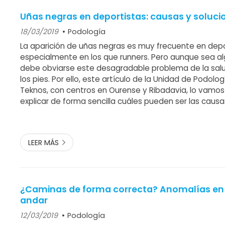
Uñas negras en deportistas: causas y soluci
18/03/2019
Podología
La aparición de uñas negras es muy frecuente en depo
especialmente en los que runners. Pero aunque sea a
debe obviarse este desagradable problema de la salu
los pies. Por ello, este artículo de la Unidad de Podolog
Teknos, con centros en Ourense y Ribadavia, lo vamos
explicar de forma sencilla cuáles pueden ser las causa
negras y alguna de sus posibles soluciones. Pero no si
que lo más importante es acu...
LEER MÁS
¿Caminas de forma correcta? Anomalías en 
andar
12/03/2019
Podología