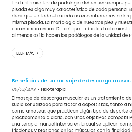
Los tratamientos de podología deben ser siempre per
pisada es algo muy característico de cada persona.
decir que en todo el mundo no encontraremos a dos 
misma pisada. La morfología de nuestros pies y nues
caminar son únicas. De ahí que todos los tratamiento
al menos así lo hacen los podólogos de la Unidad de 
Clínica Teknos, deben ser personalizados, ya que solo 
corregir anomalías en la forma de...
LEER MÁS
Beneficios de un masaje de descarga muscu
05/03/2019
Fisioterapia
El masaje de descarga muscular es un tratamiento de 
suele ser utilizado para tratar a deportistas, tanto a n
como amateur, que practican algún tipo de deporte a 
prácticamente a diario, con unos objetivos competitiv
una terapia manual intensa en la cual se aplican comp
fricciones y presiones en los músculos con la finalidad