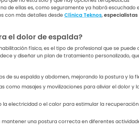
 sepa que no está solo y que hay opciones terapéuticas
 Una de ellas es, como seguramente ya habrá escuchado 
mos con más detalles desde
Clínica Teknos
,
especialistas
ra el dolor de espalda?
habilitación física, es el tipo de profesional que se puede
adece y diseñar un plan de tratamiento personalizado, qu
s de su espalda y abdomen, mejorando la postura y la flex
cas como masajes y movilizaciones para aliviar el dolor y l
a electricidad o el calor para estimular la recuperación
 mantener una postura correcta en diferentes actividad