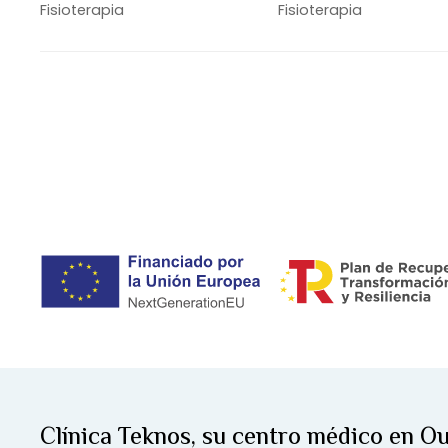
corregir los desequilibrios
lesiones de impacto
Fisioterapia
Fisioterapia
posturales
desgaste
Clínica Teknos, su centro médico en O