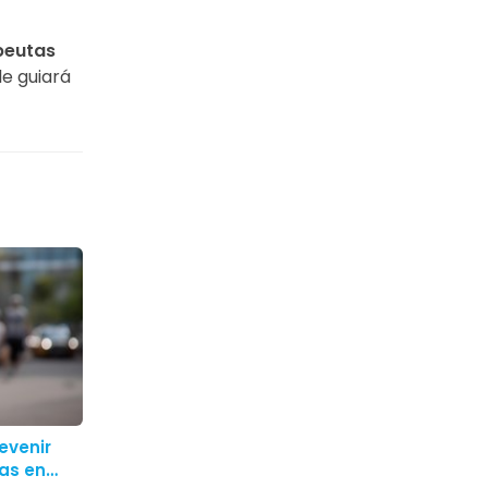
apeutas
le guiará
evenir
vas en