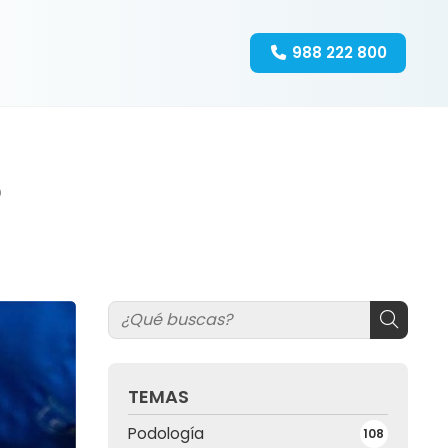
988 222 800
?
TEMAS
Podología
108