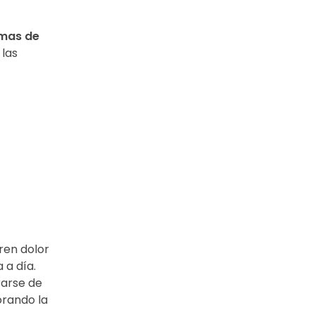
emas de
 las
ren dolor
 a día.
rarse de
orando la