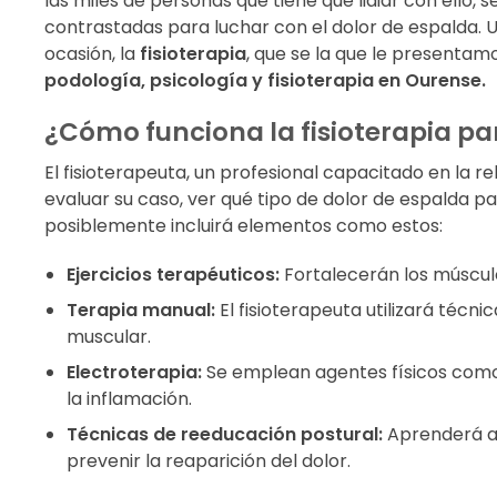
las miles de personas que tiene que lidiar con ello,
contrastadas para luchar con el dolor de espalda.
ocasión, la
fisioterapia
, que se la que le presenta
podología, psicología y fisioterapia en Ourense.
¿Cómo funciona la fisioterapia pa
El fisioterapeuta, un profesional capacitado en la re
evaluar su caso, ver qué tipo de dolor de espalda p
posiblemente incluirá elementos como estos:
Ejercicios terapéuticos:
Fortalecerán los músculo
Terapia manual:
El fisioterapeuta utilizará técni
muscular.
Electroterapia:
Se emplean agentes físicos como l
la inflamación.
Técnicas de reeducación postural:
Aprenderá a
prevenir la reaparición del dolor.