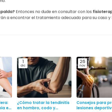
no.
espalda?
Entonces no dude en consultar con los
fisioter
arán a encontrar el tratamiento adecuado para su caso y 
1
26
dic
nov
dera:
¿Cómo tratar la tendinitis
Consejos para pr
pia en
en hombro, codo y
lesiones deporti