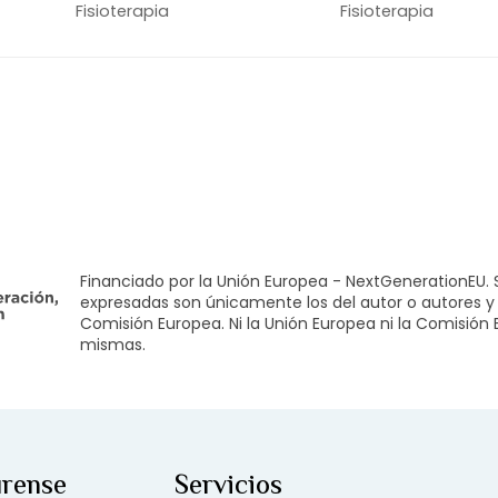
 y
muñeca?
corredores y cicl
Fisioterapia
Fisioterapia
Financiado por la Unión Europea - NextGenerationEU. S
expresadas son únicamente los del autor o autores y 
Comisión Europea. Ni la Unión Europea ni la Comisión
mismas.
urense
Servicios