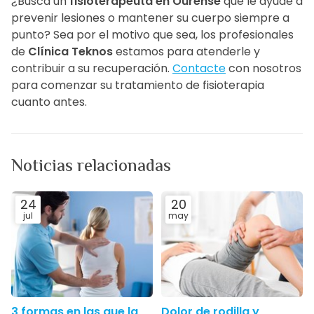
¿Busca un
fisioterapeuta en Ourense
que le ayude a
prevenir lesiones o mantener su cuerpo siempre a
punto? Sea por el motivo que sea, los profesionales
de
Clínica Teknos
estamos para atenderle y
contribuir a su recuperación.
Contacte
con nosotros
para comenzar su tratamiento de fisioterapia
cuanto antes.
Noticias relacionadas
24
20
jul
may
3 formas en las que la
Dolor de rodilla y