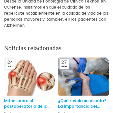
Desde la Unidad de Podología de Clínica Teknos, en
Ourense, insistimos en que el cuidado de los
repercute notablemente en la calidad de vida de las
personas mayores y, también, en los pacientes con
Alzheimer.
Noticias relacionadas
24
27
mar
ene
Mitos sobre el
¿Qué revela su pisada?
postoperatorio de la
La importancia del
cirugía de juanetes
Estudio Biomecánico