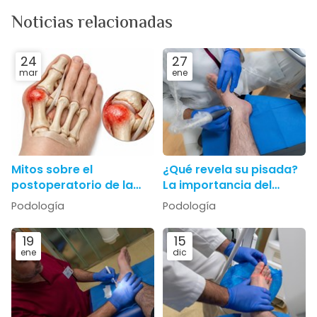
Noticias relacionadas
24
27
mar
ene
Mitos sobre el
¿Qué revela su pisada?
postoperatorio de la
La importancia del
cirugía de juanetes
Estudio Biomecánico
Podología
Podología
Podoactiva
19
15
ene
dic