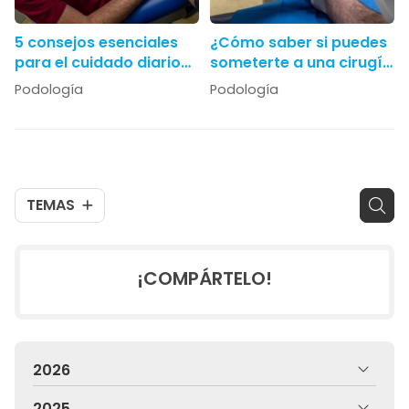
5 consejos esenciales
¿Cómo saber si puedes
para el cuidado diario
someterte a una cirugía
de los pies
del pie?
Podología
Podología
TEMAS
¡COMPÁRTELO!
2026
2025